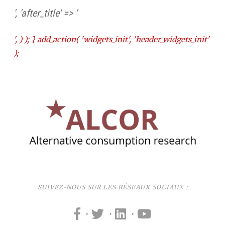
', 'after_title' => '
', ) ); } add_action( 'widgets_init', 'header_widgets_init'
);
SUIVEZ-NOUS SUR LES RÉSEAUX SOCIAUX :
·
·
·