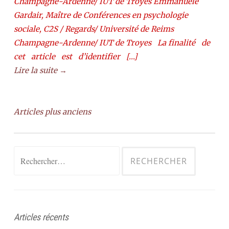
Champagne-Ardenne/ IUT de Troyes Emmanuèle
Gardair, Maître de Conférences en psychologie
sociale, C2S / Regards/ Université de Reims
Champagne-Ardenne/ IUT de Troyes La finalité de
cet article est d’identifier […]
Lire la suite →
Navigation
Articles plus anciens
des
articles
Rechercher :
Articles récents