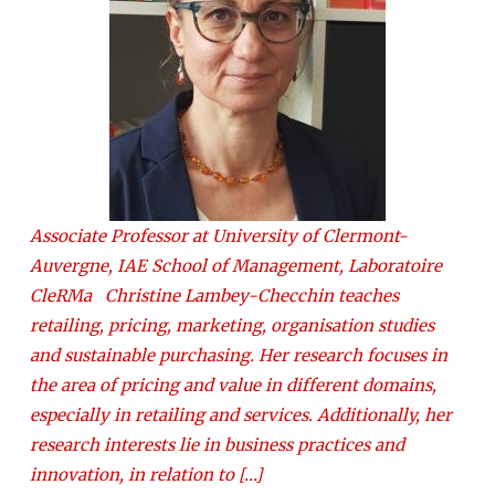
Associate Professor at University of Clermont-
Auvergne, IAE School of Management, Laboratoire
CleRMa Christine Lambey-Checchin teaches
retailing, pricing, marketing, organisation studies
and sustainable purchasing. Her research focuses in
the area of pricing and value in different domains,
especially in retailing and services. Additionally, her
research interests lie in business practices and
innovation, in relation to […]