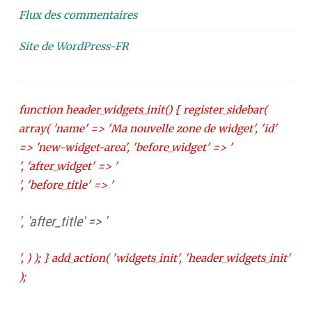
Flux des commentaires
Site de WordPress-FR
function header_widgets_init() { register_sidebar(
array( 'name' => 'Ma nouvelle zone de widget', 'id'
=> 'new-widget-area', 'before_widget' => '
', 'after_widget' => '
', 'before_title' => '
', 'after_title' => '
', ) ); } add_action( 'widgets_init', 'header_widgets_init'
);