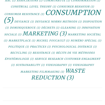
AAC
(1)
ASSOCIATIONS
(1)
COMMUNAUTÉ
(1)
CONSOMMATION
(1)
CONSTRUAL LEVEL THEORY
(1)
CONSUMER BEHAVIOR
(1)
CONSUMPTION
CONSUMER RESISTANCE
(1)
(5)
DEVIANCE
(1)
DEVIANCE NORMS METHODS
(1)
DISPOSITION
(1)
DOMINIQUEROUX
(1)
DÉCHETS
(1)
GLEANING
(1)
INNOVATION
MARKETING
(3)
SOCIALE
(1)
MARKETING SOCIÉTAL
(1)
MARKETPLACE
(1)
MICHEL FOUCAULT
(1)
NUMÉRO SPÉCIAL
(1)
POLITIQUE
(1)
PRACTICES
(1)
PSYCHOLOGICAL DISTANCE
(1)
RECYCLING
(1)
RESISTANCE
(1)
RÉCITS DE VIE MÉTHODES
ÉPISTÉMOLOGIE
(1)
SERVICE RESEARCH CUSTOMER ENGAGMENT
(1)
SUSTAINABILITY
(1)
VIDEOGRAPHY
(1)
VIDEOGRAPHY
WASTE
MARKETING FILMMAKING
(1)
REDUCTION
(3)