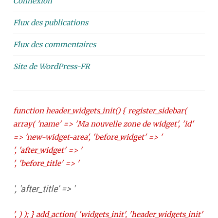
Connexion
Flux des publications
Flux des commentaires
Site de WordPress-FR
function header_widgets_init() { register_sidebar(
array( 'name' => 'Ma nouvelle zone de widget', 'id'
=> 'new-widget-area', 'before_widget' => '
', 'after_widget' => '
', 'before_title' => '
', 'after_title' => '
', ) ); } add_action( 'widgets_init', 'header_widgets_init'