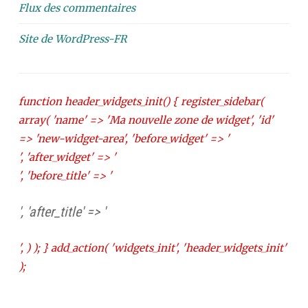
Flux des commentaires
Site de WordPress-FR
function header_widgets_init() { register_sidebar(
array( 'name' => 'Ma nouvelle zone de widget', 'id'
=> 'new-widget-area', 'before_widget' => '
', 'after_widget' => '
', 'before_title' => '
', 'after_title' => '
', ) ); } add_action( 'widgets_init', 'header_widgets_init'
);