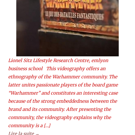
Lionel Sitz Lifestyle Research Centre, emlyon
business school This videography offers an
ethnography of the Warhammer community. The
latter unites passionate players of the board game
“Warhammer” and constitutes an interesting case
because of the strong embeddedness between the
brand and its community. After presenting the
community, the videography explains why the
community is a […]
Lire la suite →