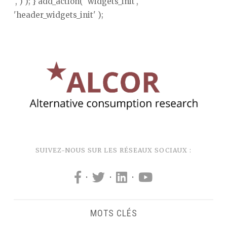
', ) ); } add_action( 'widgets_init',
'header_widgets_init' );
SUIVEZ-NOUS SUR LES RÉSEAUX SOCIAUX :
·
·
·
MOTS CLÉS