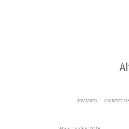
Aller
au
contenu
Al
MEMBRES
CURRENT IS
Mois :
juillet 2016