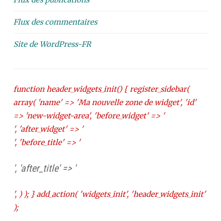
Flux des commentaires
Site de WordPress-FR
function header_widgets_init() { register_sidebar(
array( 'name' => 'Ma nouvelle zone de widget', 'id'
=> 'new-widget-area', 'before_widget' => '
', 'after_widget' => '
', 'before_title' => '
', 'after_title' => '
', ) ); } add_action( 'widgets_init', 'header_widgets_init'
);