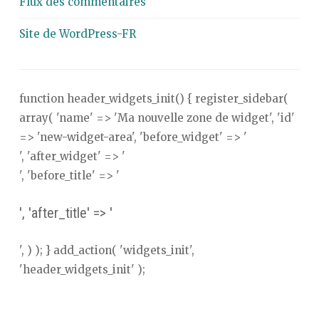
Flux des commentaires
Site de WordPress-FR
function header_widgets_init() { register_sidebar(
array( 'name' => 'Ma nouvelle zone de widget', 'id'
=> 'new-widget-area', 'before_widget' => '
', 'after_widget' => '
', 'before_title' => '
', 'after_title' => '
', ) ); } add_action( 'widgets_init',
'header_widgets_init' );